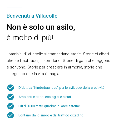
Benvenuti a Villacolle
Non è solo un asilo,
è molto di più!
I bambini di Villacolle si tramandano storie. Storie di alberi,
che se li abbracci, ti sorridono. Storie di gatti che leggono
e scrivono. Storie per crescere in armonia, storie che
insegnano che la vita è magia.
check_circle
Didattica "Kinderbauhaus" per lo sviluppo della creatività
check_circle
Ambienti e arredi ecologici e sicuri
check_circle
Più di 1500 metri quadrati di aree esterne
check_circle
Lontano dallo smog e dal traffico cittadino