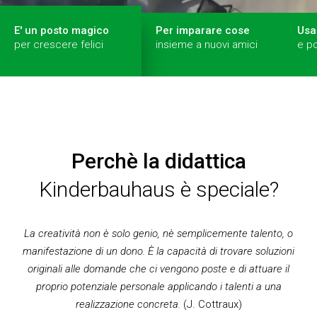
E' un posto magico
Per imparare cose
Usa
per crescere felici
insieme a nuovi amici
e p
Perchè la didattica
Kinderbauhaus è speciale?
La creatività non è solo genio, nè semplicemente talento, o
manifestazione di un dono. È la capacità di trovare soluzioni
originali alle domande che ci vengono poste e di attuare il
proprio potenziale personale applicando i talenti a una
realizzazione concreta.
(J. Cottraux)