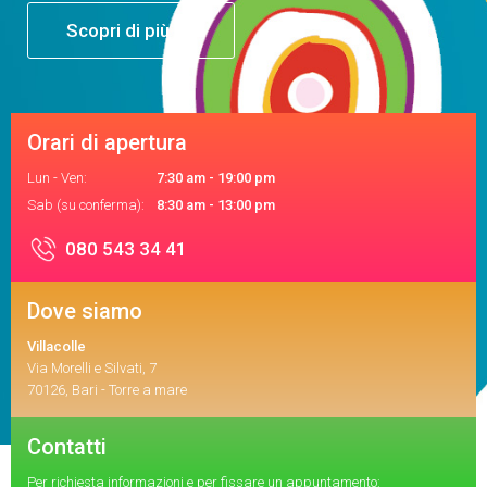
arrow_right
Scopri di più
Orari di apertura
Lun - Ven:
7:30 am - 19:00 pm
Sab (su conferma):
8:30 am - 13:00 pm
080 543 34 41
Dove siamo
Villacolle
Via Morelli e Silvati, 7
70126, Bari - Torre a mare
Contatti
Per richiesta informazioni e per fissare un appuntamento: