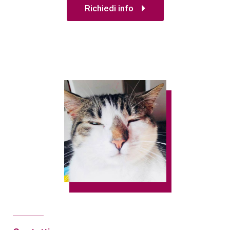
arrow_right
Richiedi info