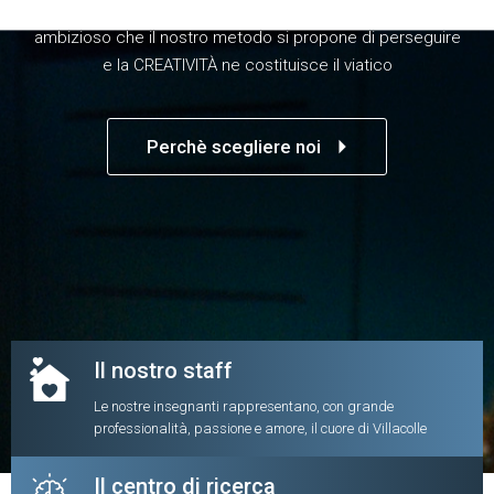
La FELICITÀ è l'obiettivo esistenziale più grande e
ambizioso che il nostro metodo si propone di perseguire
e la CREATIVITÀ ne costituisce il viatico
arrow_right
Perchè scegliere noi
Il nostro staff
Le nostre insegnanti rappresentano, con grande
professionalità, passione e amore, il cuore di Villacolle
Il centro di ricerca