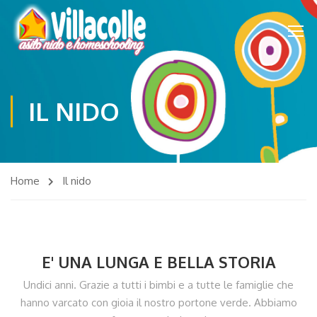
IL NIDO
Home
Il nido
E' UNA LUNGA E BELLA STORIA
Undici anni. Grazie a tutti i bimbi e a tutte le famiglie che
hanno varcato con gioia il nostro portone verde. Abbiamo