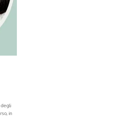
 degli
so, in