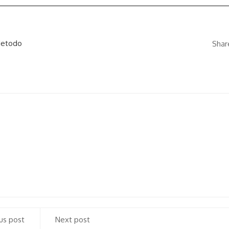
etodo
Shar
us post
Next post