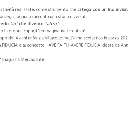
attività realizzate, come strumento che
ci lega con un filo invis
 di segni, ognuno racconta una storia diversa!
vedo
“io”
che divento
“altro”.
no la propria capacità immaginativa/creativa!
po dei 4 anni (infanzia Villacolle) nell’anno scolastico in corso, 2
rola FIDUCIA e al concetto HAVE FAITH-AVERE FIDUCIA ideata da An
a Mariagrazia Mercadante