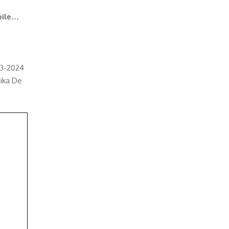
ibile…
023-2024
nika De