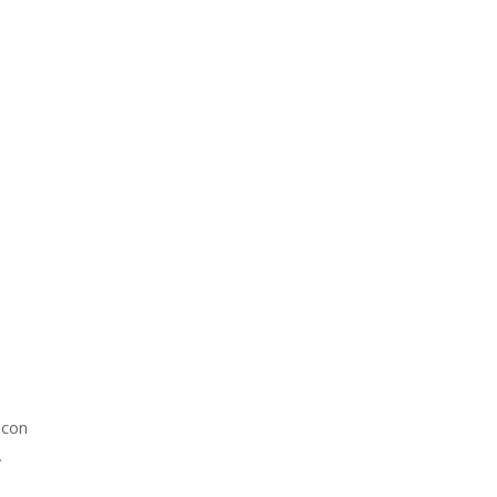
 con
…