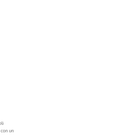
li
 con un