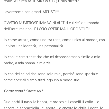
reale. Alla realtà. IL MIO VOLTO, il mio ritratto…
Lavoreremo con grandi ARTISTI!!!
OVVERO NUMEROSE IMMAGINI di “Tizi e tizie” del mondo
dell’arte, ma non LE LORO OPERE MA I LORO VOLTI!
Io come artista, come uno tra tanti, come unico al mondo, con
un viso, una identità, una personalità.
Io con le caratteristiche che mi riconosceranno simile a mio
padre, a mia nonna, a mia zia…
Io con dei colori che sono solo miei, perché sono speciale
come speciali siamo tutti, ognuno a modo suo!
Come sono? Come sei?
Due occhi, il naso, la bocca, le orecchie, i capelli, il collo… e
ancora le sopracciglia, le labbra… e ancora le ciglia, i denti, le