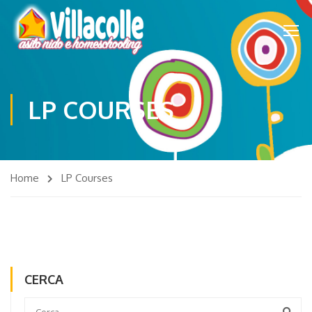
LP COURSES
Home
LP Courses
CERCA