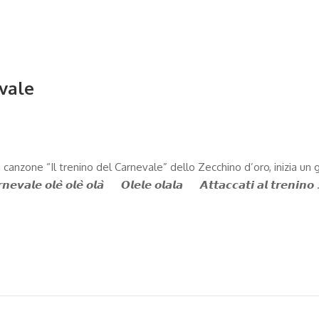
evale
dalla canzone “Il trenino del Carnevale” dello Zecchino d’oro, inizia un 
𝙖𝙡𝙚 𝙤𝙡𝙚̀ 𝙤𝙡𝙚̀ 𝙤𝙡𝙖̀ 𝙊𝙡𝙚𝙡𝙚 𝙤𝙡𝙖𝙡𝙖 𝘼𝙩𝙩𝙖𝙘𝙘𝙖𝙩𝙞 𝙖𝙡 𝙩𝙧𝙚𝙣𝙞𝙣𝙤