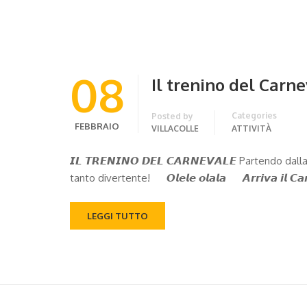
08
Il trenino del Carn
Categories
Posted by
FEBBRAIO
VILLACOLLE
ATTIVITÀ
𝙄𝙇 𝙏𝙍𝙀𝙉𝙄𝙉𝙊 𝘿𝙀𝙇 𝘾𝘼𝙍𝙉𝙀𝙑𝘼𝙇𝙀 Partendo 
tanto divertente! 𝙊𝙡𝙚𝙡𝙚 𝙤𝙡𝙖𝙡𝙖 𝘼𝙧𝙧𝙞𝙫𝙖 𝙞𝙡 𝘾𝙖𝙧𝙣𝙚𝙫
LEGGI TUTTO