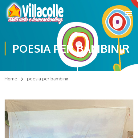
POESIA PER BAMBINIR
Home
poesia per bambinir