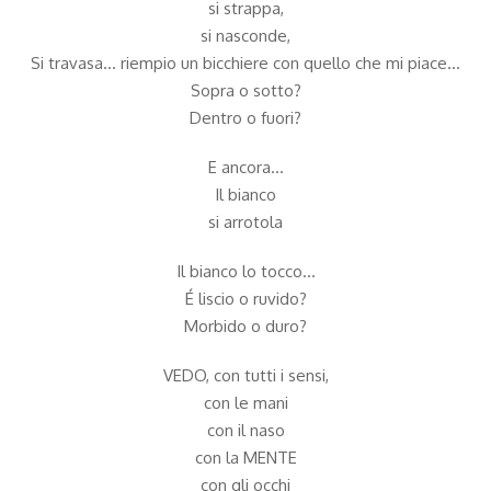
si strappa,
si nasconde,
Si travasa… riempio un bicchiere con quello che mi piace…
Sopra o sotto?
Dentro o fuori?
E ancora…
Il bianco
si arrotola
Il bianco lo tocco…
É liscio o ruvido?
Morbido o duro?
VEDO, con tutti i sensi,
con le mani
con il naso
con la MENTE
con gli occhi