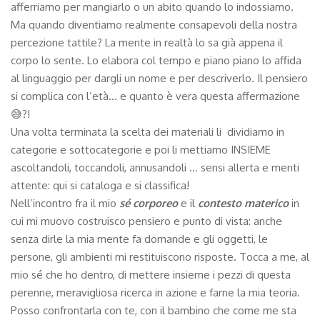
afferriamo per mangiarlo o un abito quando lo indossiamo.
Ma quando diventiamo realmente consapevoli della nostra
percezione tattile? La mente in realtà lo sa già appena il
corpo lo sente. Lo elabora col tempo e piano piano lo affida
al linguaggio per dargli un nome e per descriverlo. Il pensiero
si complica con l’età… e quanto è vera questa affermazione
😅?!
Una volta terminata la scelta dei materiali li dividiamo in
categorie e sottocategorie e poi li mettiamo INSIEME
ascoltandoli, toccandoli, annusandoli … sensi allerta e menti
attente: qui si cataloga e si classifica!
Nell’incontro fra il mio
sé corporeo
e il
contesto materico
in
cui mi muovo costruisco pensiero e punto di vista: anche
senza dirle la mia mente fa domande e gli oggetti, le
persone, gli ambienti mi restituiscono risposte. Tocca a me, al
mio sé che ho dentro, di mettere insieme i pezzi di questa
perenne, meravigliosa ricerca in azione e farne la mia teoria.
Posso confrontarla con te, con il bambino che come me sta